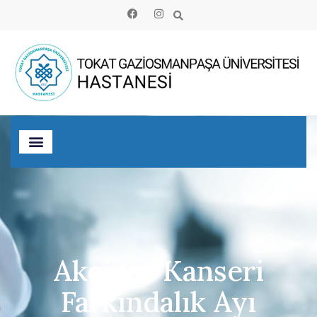
Akciğer Kanseri
Farkındalık Ayı