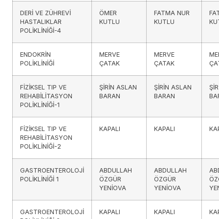
DERİ VE ZÜHREVİ
ÖMER
FATMA NUR
FA
HASTALIKLAR
KUTLU
KUTLU
KU
POLİKLİNİĞİ-4
ENDOKRİN
MERVE
MERVE
ME
POLİKLİNİĞİ
ÇATAK
ÇATAK
ÇA
FİZİKSEL TIP VE
ŞİRİN ASLAN
ŞİRİN ASLAN
Şİ
REHABİLİTASYON
BARAN
BARAN
BA
POLİKLİNİĞİ-1
FİZİKSEL TIP VE
KAPALI
KAPALI
KA
REHABİLİTASYON
POLİKLİNİĞİ-2
GASTROENTEROLOJİ
ABDULLAH
ABDULLAH
AB
POLİKLİNİĞİ 1
ÖZGÜR
ÖZGÜR
ÖZ
YENİOVA
YENİOVA
YE
GASTROENTEROLOJİ
KAPALI
KAPALI
KA