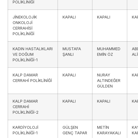
POLİKLİNİĞİ
JİNEKOLOJİK
KAPALI
KAPALI
KA
ONKOLOJİ
CERRAHİSİ
POLİKLİNİĞİ
KADIN HASTALIKLARI
MUSTAFA
MUHAMMED
AB
VE DOĞUM
ŞANLI
EMİN ÖZ
AL
POLİKLİNİĞİ-1
KALP DAMAR
KAPALI
NURAY
KA
CERRAHİ POLİKLİNİĞİ
ALTINDEĞER
GÜLDEN
KALP DAMAR
KAPALI
KAPALI
KA
CERRAHİ
POLİKLİNİĞİ-2
KARDİYOLOJİ
GÜLŞEN
METİN
KA
POLİKLİNİĞİ-1
GENÇ TAPAR
KARAYAKALI
KA