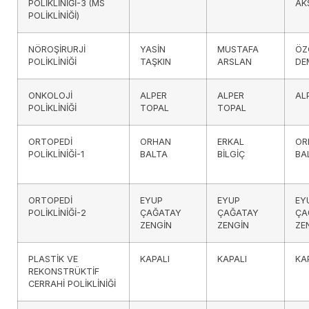
POLİKLİNİĞİ-3 (MS
AK
POLİKLİNİĞİ)
NÖROŞİRURJİ
YASİN
MUSTAFA
ÖZ
POLİKLİNİĞİ
TAŞKIN
ARSLAN
DE
ONKOLOJİ
ALPER
ALPER
AL
POLİKLİNİĞİ
TOPAL
TOPAL
ORTOPEDİ
ORHAN
ERKAL
OR
POLİKLİNİĞİ-1
BALTA
BİLGİÇ
BA
ORTOPEDİ
EYUP
EYUP
EY
POLİKLİNİĞİ-2
ÇAĞATAY
ÇAĞATAY
ÇA
ZENGİN
ZENGİN
ZE
PLASTİK VE
KAPALI
KAPALI
KA
REKONSTRÜKTİF
CERRAHİ POLİKLİNİĞİ