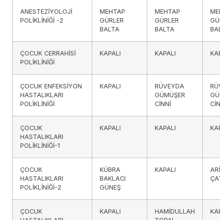
ANESTEZİYOLOJİ
MEHTAP
MEHTAP
ME
POLİKLİNİĞİ -2
GÜRLER
GÜRLER
GÜ
BALTA
BALTA
BA
ÇOCUK CERRAHİSİ
KAPALI
KAPALI
KA
POLİKLİNİĞİ
ÇOCUK ENFEKSİYON
KAPALI
RÜVEYDA
RÜ
HASTALIKLARI
GÜMÜŞER
GÜ
POLİKLİNİĞİ
CİNNİ
CİN
ÇOCUK
KAPALI
KAPALI
KA
HASTALIKLARI
POLİKLİNİĞİ-1
ÇOCUK
KÜBRA
KAPALI
AR
HASTALIKLARI
BAKLACI
ÇA
POLİKLİNİĞİ-2
GÜNEŞ
ÇOCUK
KAPALI
HAMİDULLAH
KA