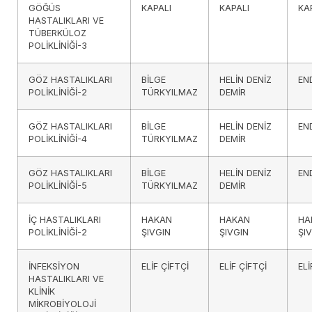
GÖĞÜS
KAPALI
KAPALI
KA
HASTALIKLARI VE
TÜBERKÜLOZ
POLİKLİNİĞİ-3
GÖZ HASTALIKLARI
BİLGE
HELİN DENİZ
EN
POLİKLİNİĞİ-2
TÜRKYILMAZ
DEMİR
GÖZ HASTALIKLARI
BİLGE
HELİN DENİZ
EN
POLİKLİNİĞİ-4
TÜRKYILMAZ
DEMİR
GÖZ HASTALIKLARI
BİLGE
HELİN DENİZ
EN
POLİKLİNİĞİ-5
TÜRKYILMAZ
DEMİR
İÇ HASTALIKLARI
HAKAN
HAKAN
HA
POLİKLİNİĞİ-2
ŞIVGIN
ŞIVGIN
ŞI
İNFEKSİYON
ELİF ÇİFTÇİ
ELİF ÇİFTÇİ
ELİ
HASTALIKLARI VE
KLİNİK
MİKROBİYOLOJİ