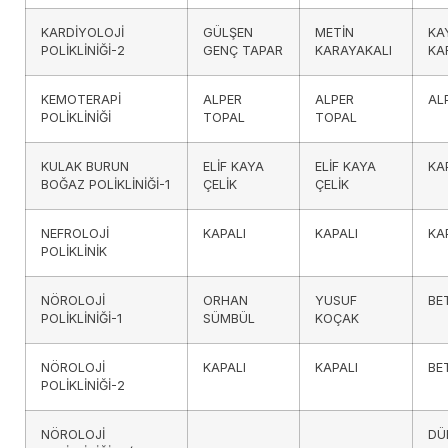
KARDİYOLOJİ
GÜLŞEN
METİN
KA
POLİKLİNİĞİ-2
GENÇ TAPAR
KARAYAKALI
KA
KEMOTERAPİ
ALPER
ALPER
AL
POLİKLİNİĞİ
TOPAL
TOPAL
KULAK BURUN
ELİF KAYA
ELİF KAYA
KA
BOĞAZ POLİKLİNİĞİ-1
ÇELİK
ÇELİK
NEFROLOJİ
KAPALI
KAPALI
KA
POLİKLİNİK
NÖROLOJİ
ORHAN
YUSUF
BE
POLİKLİNİĞİ-1
SÜMBÜL
KOÇAK
NÖROLOJİ
KAPALI
KAPALI
BE
POLİKLİNİĞİ-2
NÖROLOJİ
DÜ