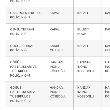
POLİKLİNİĞİ 2
GASTROENTEROLOJİ
KAPALI
KAPALI
KA
POLİKLİNİĞİ 3
GENEL CERRAHİ
KAPALI
BÜLENT
KA
POLİKLİNİĞİ 1
KOCA
GÖĞÜS CERRAHİ
KADRİ
KAPALI
KA
POLİKLİNİĞİ
CEBERUT
CE
GÖĞÜS
HANDAN
HANDAN
HA
HASTALIKLARI VE
İNÖNÜ
İNÖNÜ
İN
TÜBERKÜLOZ
KÖSEOĞLU
KÖSEOĞLU
KÖ
POLİKLİNİĞİ-1
GÖĞÜS
HANDAN
HANDAN
HA
HASTALIKLARI VE
İNÖNÜ
İNÖNÜ
İN
TÜBERKÜLOZ
KÖSEOĞLU
KÖSEOĞLU
KÖ
POLİKLİNİĞİ-2