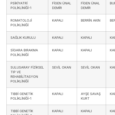
PSİKİYATRİ
FİGEN ÜNAL
FİGEN ÜNAL
BU
POLİKLİNİĞİ-1
DEMİR
DEMİR
ROMATOLOJİ
KAPALI
BERRİN AKIN
BE
POLİKLİNİĞİ
SAĞLIK KURULU
KAPALI
KAPALI
KA
SİGARA BIRAKMA
KAPALI
KAPALI
KA
POLİKLİNİĞİ
SULUSARAY FİZİKSEL
SEVİL OKAN
SEVİL OKAN
KA
TIP VE
REHABİLİTASYON
POLİKLİNİĞİ
TIBBİ GENETİK
KAPALI
AYŞE SAVAŞ
KA
POLİKLİNİĞİ-1
KURT
TIBBİ GENETİK
KAPALI
KAPALI
KA