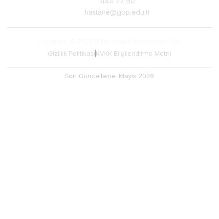
444 77 60
hastane@gop.edu.tr
Copyright © 2026 Dijital Sağlık Koordinatörlüğü
Gizlilik Politikası
KVKK Bilgilendirme Metni
Son Güncelleme: Mayıs 2026