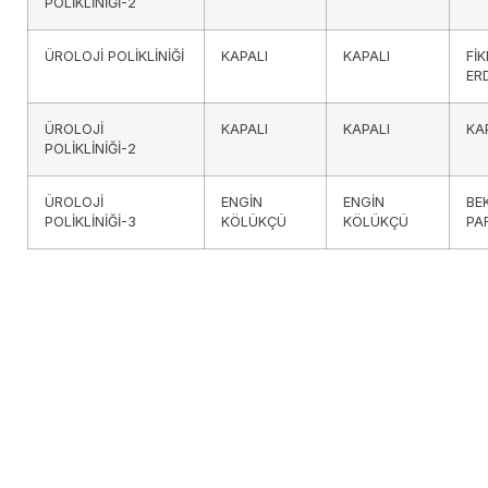
POLİKLİNİĞİ-2
ÜROLOJİ POLİKLİNİĞİ
KAPALI
KAPALI
Fİ
ER
ÜROLOJİ
KAPALI
KAPALI
KA
POLİKLİNİĞİ-2
ÜROLOJİ
ENGİN
ENGİN
BE
POLİKLİNİĞİ-3
KÖLÜKÇÜ
KÖLÜKÇÜ
PA