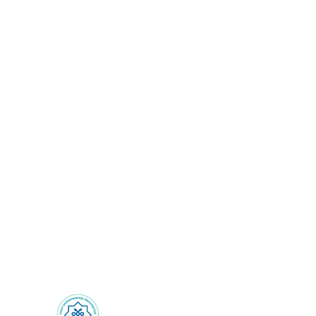
Sağlık Turizmi: Sınırların
Ötesinde Sağlık
Deneyimi!
Health Tourism