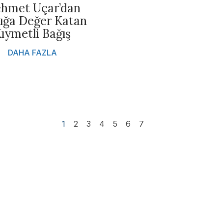
hmet Uçar’dan
lığa Değer Katan
ıymetli Bağış
DAHA FAZLA
1
2
3
4
5
6
7