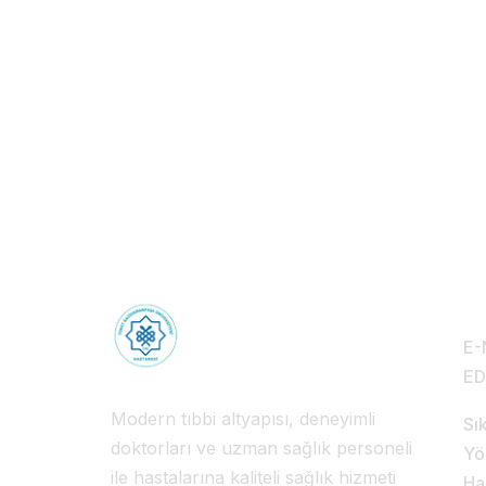
Sağlık Turizmi: 
Sağlık Deneyimi
Hi
E-
E
Modern tıbbi altyapısı, deneyimli
Sı
doktorları ve uzman sağlık personeli
Yö
ile hastalarına kaliteli sağlık hizmeti
Ha