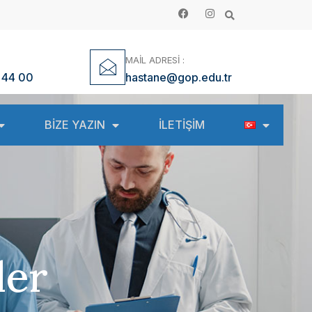
MAİL ADRESİ :
 44 00
hastane@gop.edu.tr
BİZE YAZIN
İLETİŞİM
ler