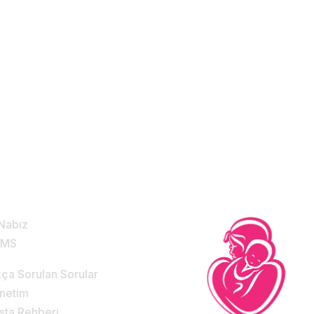
Sınırların Ötesinde
!
zmetlerimiz & Destek
Nabız
DMS
kça Sorulan Sorular
netim
sta Rehberi