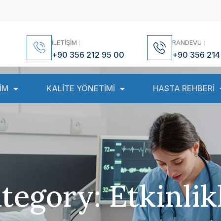
İLETİŞİM :
RANDEVU :
+90 356 212 95 00
+90 356 214
İM
KALİTE YÖNETİMİ
HASTA REHBERİ
tegory: Etkinlik