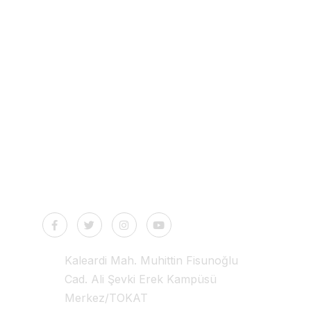
Health Tourism
İletişim
Kaleardi Mah. Muhittin Fisunoğlu
Cad. Ali Şevki Erek Kampüsü
Merkez/TOKAT