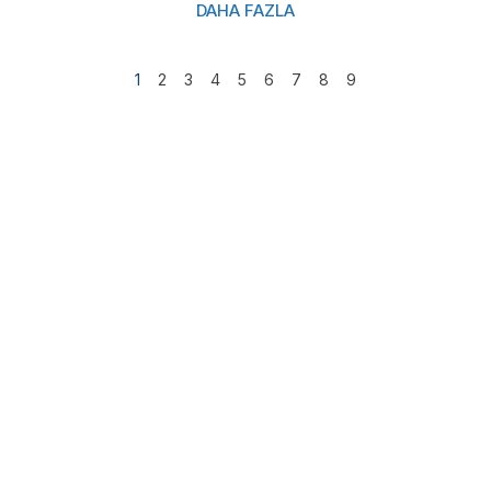
DAHA FAZLA
1
2
3
4
5
6
7
8
9
Sağlık Turizmi: Sınırların
Ötesinde Sağlık