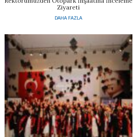
Rektörümüzden Otopark İnşaatına İnceleme
Ziyareti
DAHA FAZLA