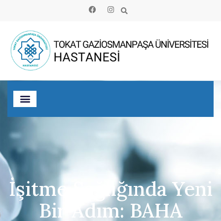
İşitme Sağlığında Yeni
Bir Adım: BAHA