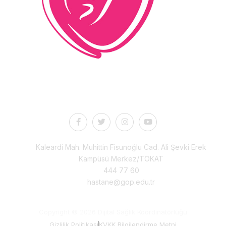
İletişim
Kaleardi Mah. Muhittin Fisunoğlu Cad. Ali Şevki Erek
Kampüsü Merkez/TOKAT
444 77 60
hastane@gop.edu.tr
Copyright © 2026 Dijital Sağlık Koordinatörlüğü
Gizlilik Politikası
KVKK Bilgilendirme Metni