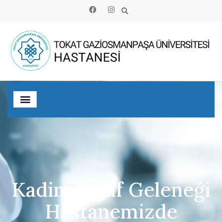
Kadim Vakıf Geleneği
Hastanemizde