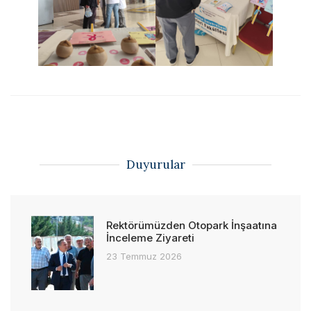
Duyurular
Rektörümüzden Otopark İnşaatına
İnceleme Ziyareti
23 Temmuz 2026