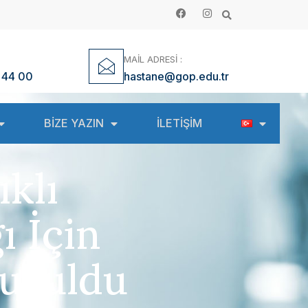
MAİL ADRESİ :
 44 00
hastane@gop.edu.tr
BİZE YAZIN
İLETİŞİM
klı
ı İçin
Kuruldu