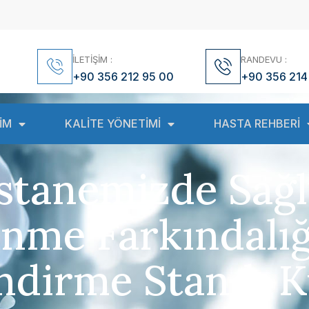
İLETİŞİM :
RANDEVU :
+90 356 212 95 00
+90 356 214
İM
KALİTE YÖNETİMİ
HASTA REHBERİ
stanemizde Sağlı
nme Farkındalığ
endirme Standı 