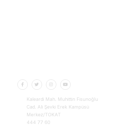
Health Tourism
İletişim
Kaleardi Mah. Muhittin Fisunoğlu
Cad. Ali Şevki Erek Kampüsü
Merkez/TOKAT
444 77 60