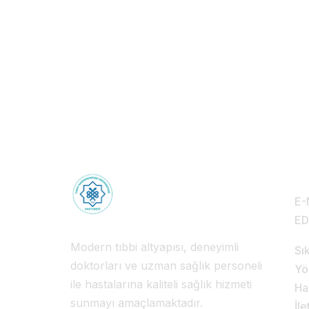
Sağlık Turizmi: 
Sağlık Deneyimi
Hi
E-
E
Modern tıbbi altyapısı, deneyimli
Sı
doktorları ve uzman sağlık personeli
Yö
ile hastalarına kaliteli sağlık hizmeti
Ha
sunmayı amaçlamaktadır.
İle