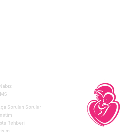
Sınırların Ötesinde
!
zmetlerimiz & Destek
Nabız
DMS
kça Sorulan Sorular
netim
sta Rehberi
tişim