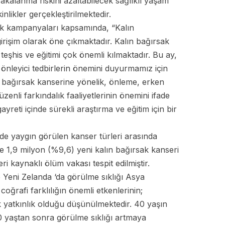
kalanma riskini azaltabilecek sağlıklı yaşam
kinlikler gerçekleştirilmektedir.
ık kampanyaları kapsamında, “Kalın
irişim olarak öne çıkmaktadır. Kalın bağırsak
eşhis ve eğitimi çok önemli kılmaktadır. Bu ay,
önleyici tedbirlerin önemini duyurmamız için
ın bağırsak kanserine yönelik, önleme, erken
zenli farkındalık faaliyetlerinin önemini ifade
yreti içinde sürekli araştırma ve eğitim için bir
de yaygın görülen kanser türleri arasında
de 1,9 milyon (%9,6) yeni kalın bağırsak kanseri
i kaynaklı ölüm vakası tespit edilmiştir.
Yeni Zelanda ‘da görülme sıklığı Asya
oğrafi farklılığın önemli etkenlerinin;
k yatkınlık olduğu düşünülmektedir. 40 yaşın
0 yaştan sonra görülme sıklığı artmaya