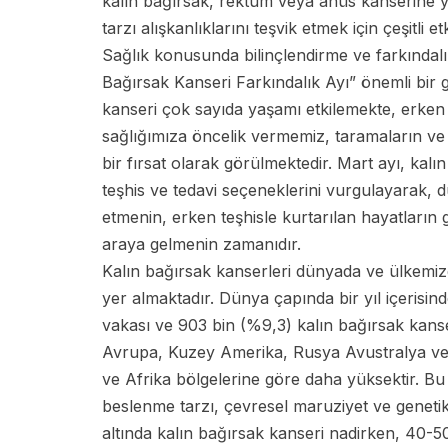
kalın bağırsak, rektum veya anüs kanserine ya
tarzı alışkanlıklarını teşvik etmek için çeşitli et
Sağlık konusunda bilinçlendirme ve farkındal
Bağırsak Kanseri Farkındalık Ayı” önemli bir g
kanseri çok sayıda yaşamı etkilemekte, erken t
sağlığımıza öncelik vermemiz, taramaların ve 
bir fırsat olarak görülmektedir. Mart ayı, kal
teşhis ve tedavi seçeneklerini vurgulayarak, dü
etmenin, erken teşhisle kurtarılan hayatların ga
araya gelmenin zamanıdır.
Kalın bağırsak kanserleri dünyada ve ülkemiz
yer almaktadır. Dünya çapında bir yıl içerisin
vakası ve 903 bin (%9,3) kalın bağırsak kanser
Avrupa, Kuzey Amerika, Rusya Avustralya ve 
ve Afrika bölgelerine göre daha yüksektir. Bu c
beslenme tarzı, çevresel maruziyet ve geneti
altında kalın bağırsak kanseri nadirken, 40-5