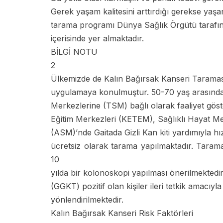
Gerek yaşam kalitesini arttırdığı gerekse yaşam
tarama programı Dünya Sağlık Örgütü tarafı
içerisinde yer almaktadır.
BİLGİ NOTU
2
Ülkemizde de Kalın Bağırsak Kanseri Taraması
uygulamaya konulmuştur. 50-70 yaş arasında
Merkezlerine (TSM) bağlı olarak faaliyet gö
Eğitim Merkezleri (KETEM), Sağlıklı Hayat Me
(ASM)’nde Gaitada Gizli Kan kiti yardımıyla hızlı
ücretsiz olarak tarama yapılmaktadır. Taram
10
yılda bir kolonoskopi yapılması önerilmektedi
(GGKT) pozitif olan kişiler ileri tetkik amacıy
yönlendirilmektedir.
Kalın Bağırsak Kanseri Risk Faktörleri