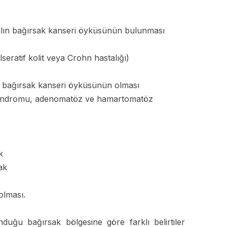
 kalın bağırsak kanseri öyküsünün bulunması
seratif kolit veya Crohn hastalığı)
ın bağırsak kanseri öyküsünün olması
 Sendromu, adenomatöz ve hamartomatöz
k
ak
lması.
duğu bağırsak bölgesine göre farklı belirtiler