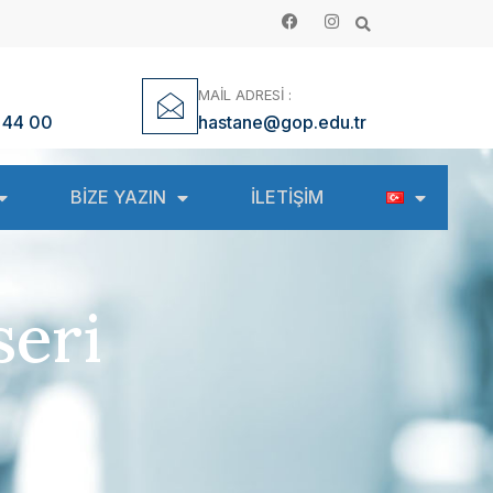
MAİL ADRESİ :
 44 00
hastane@gop.edu.tr
BİZE YAZIN
İLETİŞİM
seri