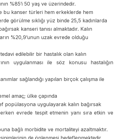
ının %85’i 50 yaş ve üzerindedir.
de bu kanser türleri hem erkeklerde hem
erde görülme sıklığı yüz binde 25,5 kadınlarda
n bağırsak kanseri tanısı almaktadır. Kalın
kaların %20,9’unun uzak evrede olduğu
davi edilebilir bir hastalık olan kalın
rının uygulanması ile söz konusu hastalığın
anımlar sağlandığı yapılan birçok çalışma ile
temel amaç; ülke çapında
def popülasyona uygulayarak kalın bağırsak
erken evrede tespit etmenin yanı sıra etkin ve
 buna bağlı morbidite ve mortaliteyi azaltmaktır.
ksinimlerinin de önlenmesi hedeflenmektedir.