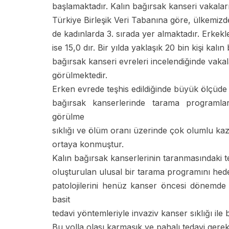
başlamaktadır. Kalın bağırsak kanseri vakalar
Türkiye Birleşik Veri Tabanına göre, ülkemiz
de kadınlarda 3. sırada yer almaktadır. Erkekl
ise 15,0 dır. Bir yılda yaklaşık 20 bin kişi kalı
bağırsak kanseri evreleri incelendiğinde va
görülmektedir.
Erken evrede teşhis edildiğinde büyük ölçüde te
bağırsak kanserlerinde tarama programla
görülme
sıklığı ve ölüm oranı üzerinde çok olumlu kaz
ortaya konmuştur.
Kalın bağırsak kanserlerinin taranmasındaki 
oluşturulan ulusal bir tarama programını he
patolojilerini henüz kanser öncesi dönemde 
basit
tedavi yöntemleriyle invaziv kanser sıklığı ile
Bu yolla olası karmaşık ve pahalı tedavi gere