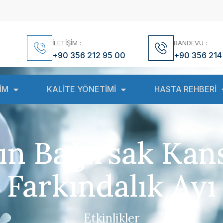
İLETİŞİM :
RANDEVU :
+90 356 212 95 00
+90 356 214
İM
KALİTE YÖNETİMİ
HASTA REHBERİ
ın Bağırsak Kan
Farkındalık Ayı
Etkinlikler