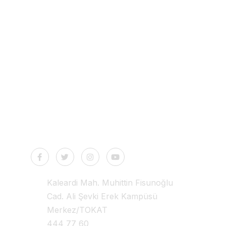
Health Tourism
İletişim
Kaleardi Mah. Muhittin Fisunoğlu
Cad. Ali Şevki Erek Kampüsü
Merkez/TOKAT
444 77 60