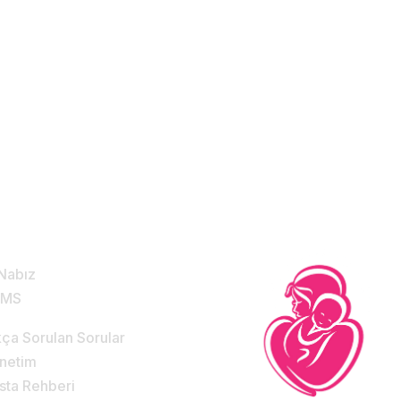
Sınırların Ötesinde
!
zmetlerimiz & Destek
Nabız
DMS
kça Sorulan Sorular
netim
sta Rehberi