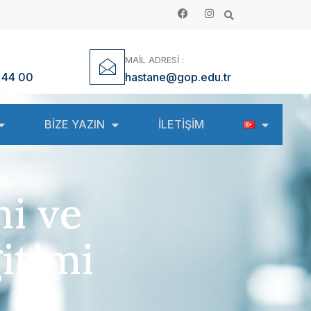
MAİL ADRESİ :
 44 00
hastane@gop.edu.tr
BİZE YAZIN
İLETİŞİM
i ve
itimi