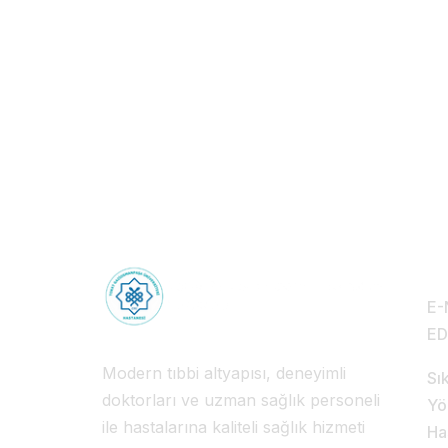
Sağlık Turizmi: 
Sağlık Deneyimi
Hi
E-
E
Modern tıbbi altyapısı, deneyimli
Sı
doktorları ve uzman sağlık personeli
Yö
ile hastalarına kaliteli sağlık hizmeti
Ha