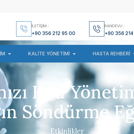
İLETİŞİM :
RANDEVU :
+90 356 212 95 00
+90 356 214
İM
KALİTE YÖNETİMİ
HASTA REHBERİ
mızı Kod Yönetim
ın Söndürme Eğ
Etkinlikler