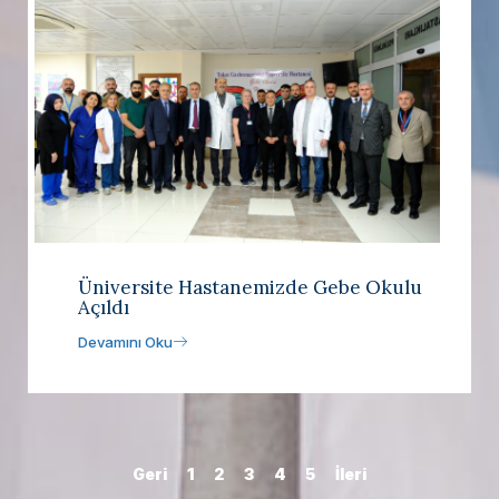
Üniversite Hastanemizde Gebe Okulu
Açıldı
Devamını Oku
Geri
1
2
3
4
5
İleri