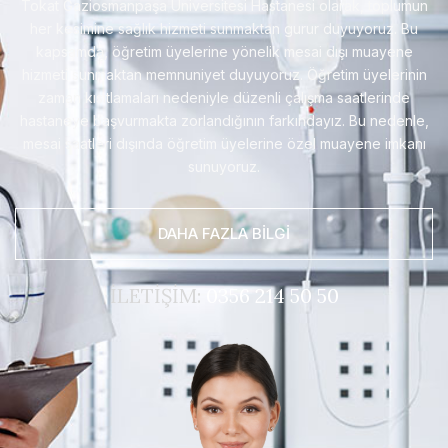
Tokat Gaziosmanpaşa Üniversitesi Hastanesi olarak, toplumun
her kesimine sağlık hizmeti sunmaktan gurur duyuyoruz. Bu
kapsamda, öğretim üyelerine yönelik mesai dışı muayene
hizmeti sunmaktan memnuniyet duyuyoruz. Öğretim üyelerinin
zaman kısıtlamaları nedeniyle düzenli çalışma saatlerinde
hastaneye başvurmakta zorlandığının farkındayız. Bu nedenle,
mesai saatleri dışında öğretim üyelerine özel muayene imkanı
sunuyoruz.
DAHA FAZLA BİLGİ
İLETİŞİM:
0356 214 50 50