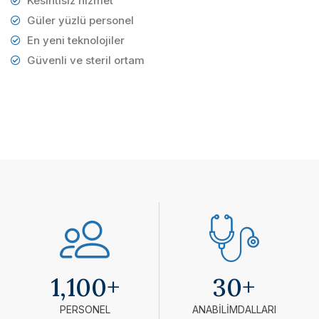
Kesintisiz hizmet
Güler yüzlü personel
En yeni teknolojiler
Güvenli ve steril ortam
1,100
+
30
+
PERSONEL
ANABİLİMDALLARI