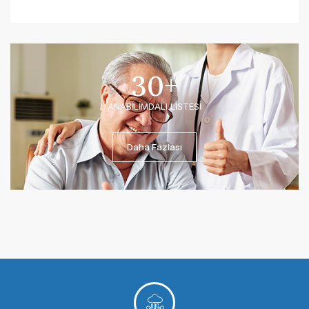
30
+
ANABİLİMDALI LİSTESİ
Daha Fazlası