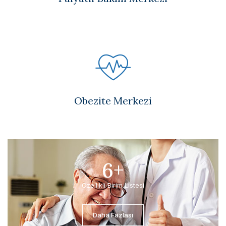
Obezite Merkezi
6
+
Özellikli Birim Listesi
Daha Fazlası