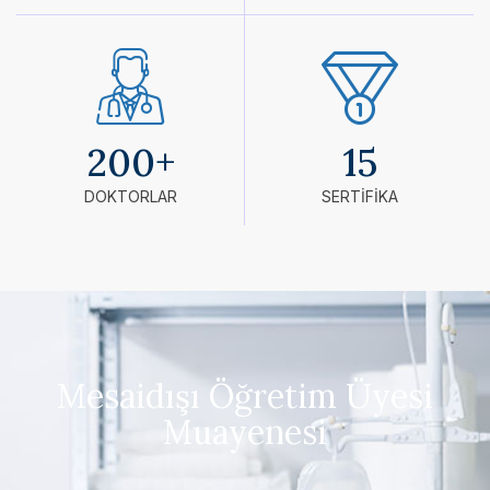
200
+
15
DOKTORLAR
SERTİFİKA
Mesaidışı Öğretim Üyesi
Muayenesi